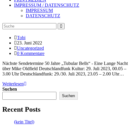
IMPRESSUM / DATENSCHUTZ
IMPRESSUM
DATENSCHUTZ
Beitrags-
Tobi
Autor:
Beitrag
23. Juni 2022
veröffentlicht:
Beitrags-
Uncategorized
Kategorie:
Beitrags-
0 Kommentare
Kommentare:
Nächste Sendetermine 50 Jahre „Tubular Bells“ - Eine Lange Nacht
über Mike Oldfield Deutschlandfunk Kultur: 29. Juli 2023, 00.05 –
3.00 Uhr Deutschlandfunk: 29./30. Juli 2023, 23.05 – 2.00 Uhr…
Weiterlesen
Suchen
Suchen
Recent Posts
(kein Titel)