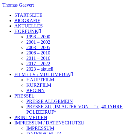
Zum
Thomas Gaevert
Inhalt
STARTSEITE
springen
BIOGRAFIE
AKTUELLES
HÖRFUNK
1998 – 2000
2001 – 2002
2003 – 2005
2006 – 2010
2011 – 2016
2017 – 2022
2023 – aktuell
FILM / TV / MULTIMEDIA
HAUPTFILM
KURZFILM
BEGINN
PRESSE
PRESSE ALLGEMEIN
PRESSE ZU „IM ALTER VON…“ / „40 JAHRE
POLIZEIRUF“
PRINTMEDIEN
IMPRESSUM / DATENSCHUTZ
IMPRESSUM
DATENSCHUTZ