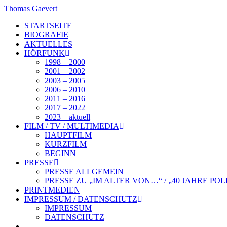
Zum
Thomas Gaevert
Inhalt
STARTSEITE
springen
BIOGRAFIE
AKTUELLES
HÖRFUNK
1998 – 2000
2001 – 2002
2003 – 2005
2006 – 2010
2011 – 2016
2017 – 2022
2023 – aktuell
FILM / TV / MULTIMEDIA
HAUPTFILM
KURZFILM
BEGINN
PRESSE
PRESSE ALLGEMEIN
PRESSE ZU „IM ALTER VON…“ / „40 JAHRE POL
PRINTMEDIEN
IMPRESSUM / DATENSCHUTZ
IMPRESSUM
DATENSCHUTZ