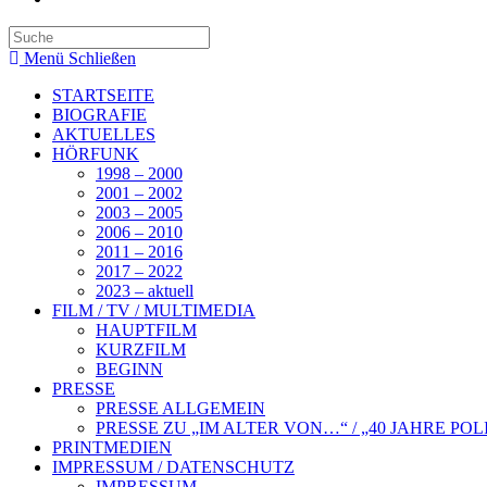
Search
this
Menü
Schließen
website
STARTSEITE
BIOGRAFIE
AKTUELLES
HÖRFUNK
1998 – 2000
2001 – 2002
2003 – 2005
2006 – 2010
2011 – 2016
2017 – 2022
2023 – aktuell
FILM / TV / MULTIMEDIA
HAUPTFILM
KURZFILM
BEGINN
PRESSE
PRESSE ALLGEMEIN
PRESSE ZU „IM ALTER VON…“ / „40 JAHRE POL
PRINTMEDIEN
IMPRESSUM / DATENSCHUTZ
IMPRESSUM