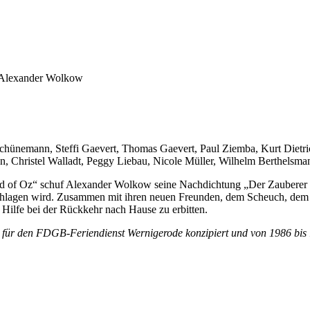
n Alexander Wolkow
Schünemann, Steffi Gaevert, Thomas Gaevert, Paul Ziemba, Kurt Dietri
n, Christel Walladt, Peggy Liebau, Nicole Müller, Wilhelm Berthelsma
 of Oz“ schuf Alexander Wolkow seine Nachdichtung „Der Zauberer de
chlagen wird. Zusammen mit ihren neuen Freunden, dem Scheuch, dem 
ilfe bei der Rückkehr nach Hause zu erbitten.
de für den FDGB-Feriendienst Wernigerode konzipiert und von 1986 bis