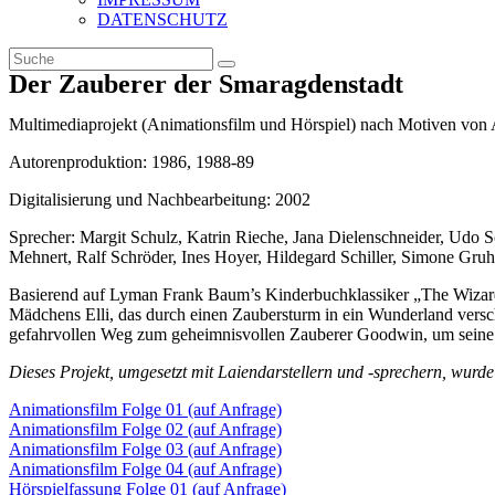
DATENSCHUTZ
Der Zauberer der Smaragdenstadt
Multimediaprojekt (Animationsfilm und Hörspiel) nach Motiven vo
Autorenproduktion: 1986, 1988-89
Digitalisierung und Nachbearbeitung: 2002
Sprecher: Margit Schulz, Katrin Rieche, Jana Dielenschneider, Udo 
Mehnert, Ralf Schröder, Ines Hoyer, Hildegard Schiller, Simone Gruh
Basierend auf Lyman Frank Baum’s Kinderbuchklassiker „The Wizard
Mädchens Elli, das durch einen Zaubersturm in ein Wunderland vers
gefahrvollen Weg zum geheimnisvollen Zauberer Goodwin, um seine H
Dieses Projekt, umgesetzt mit Laiendarstellern und -sprechern, wur
Animationsfilm Folge 01 (auf Anfrage)
Animationsfilm Folge 02 (auf Anfrage)
Animationsfilm Folge 03 (auf Anfrage)
Animationsfilm Folge 04 (auf Anfrage)
Hörspielfassung Folge 01 (auf Anfrage)