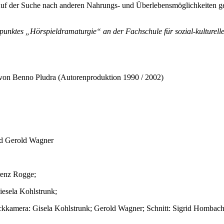
uf der Suche nach anderen Nahrungs- und Überlebensmöglichkeiten gerät
unktes „Hörspieldramaturgie“ an der Fachschule für sozial-kulturelle
von Benno Pludra (Autorenproduktion 1990 / 2002)
und Gerold Wagner
renz Rogge;
esela Kohlstrunk;
ckkamera: Gisela Kohlstrunk; Gerold Wagner; Schnitt: Sigrid Hombac