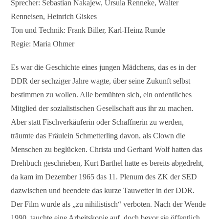
Sprecher: Sebastian Nakajew, Ursula Renneke, Walter
Renneisen, Heinrich Giskes
Ton und Technik: Frank Biller, Karl-Heinz Runde
Regie: Maria Ohmer
Es war die Geschichte eines jungen Mädchens, das es in der
DDR der sechziger Jahre wagte, über seine Zukunft selbst
bestimmen zu wollen. Alle bemühten sich, ein ordentliches
Mitglied der sozialistischen Gesellschaft aus ihr zu machen.
Aber statt Fischverkäuferin oder Schaffnerin zu werden,
träumte das Fräulein Schmetterling davon, als Clown die
Menschen zu beglücken. Christa und Gerhard Wolf hatten das
Drehbuch geschrieben, Kurt Barthel hatte es bereits abgedreht,
da kam im Dezember 1965 das 11. Plenum des ZK der SED
dazwischen und beendete das kurze Tauwetter in der DDR.
Der Film wurde als „zu nihilistisch“ verboten. Nach der Wende
1990 tauchte eine Arbeitskopie auf, doch bevor sie öffentlich